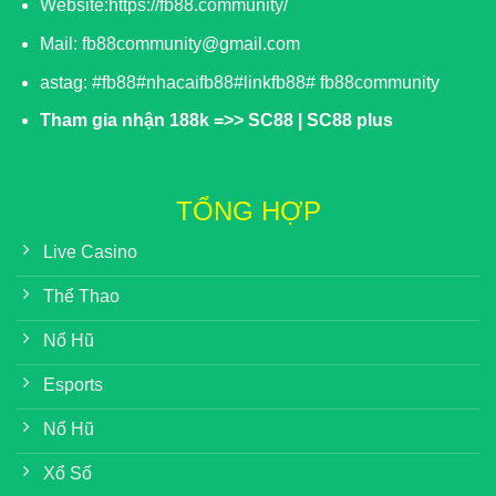
Website:
https://fb88.community/
Mail:
fb88community@gmail.com
astag: #fb88#nhacaifb88#linkfb88# fb88community
Tham gia nhận 188k =>>
SC88
|
SC88
plus
TỔNG HỢP
Live Casino
Thể Thao
Nổ Hũ
Esports
Nổ Hũ
Xổ Số