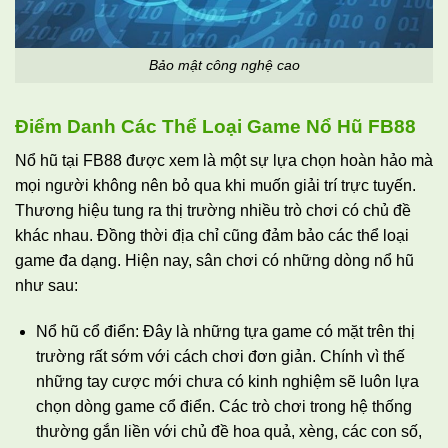
Bảo mật công nghệ cao
Điểm Danh Các Thể Loại Game Nổ Hũ FB88
Nổ hũ tại FB88 được xem là một sự lựa chọn hoàn hảo mà
mọi người không nên bỏ qua khi muốn giải trí trực tuyến.
Thương hiệu tung ra thị trường nhiều trò chơi có chủ đề
khác nhau. Đồng thời địa chỉ cũng đảm bảo các thể loại
game đa dạng. Hiện nay, sân chơi có những dòng nổ hũ
như sau:
Nổ hũ cổ điển: Đây là những tựa game có mặt trên thị
trường rất sớm với cách chơi đơn giản. Chính vì thế
những tay cược mới chưa có kinh nghiệm sẽ luôn lựa
chọn dòng game cổ điển. Các trò chơi trong hệ thống
thường gắn liền với chủ đề hoa quả, xèng, các con số,