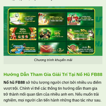
Chương trình khuyến mãi
Hướng Dẫn Tham Gia Giải Trí Tại Nổ Hũ FB88
Nổ hũ FB88
sở hữu lượng người chơi bởi nhiều ưu điểm
vượt trội. Chính vì thế các thông tin hướng dẫn tham gia
trở thành mối quan tâm của nhiều anh em. Nếu muốn trải
nghiệm, mọi người cần tiến hành những thao tác như sau.