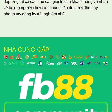
đáp ứng tất cả các nhu cầu giải trí của khách hàng và nhận
về lượng người chơi cực khủng. Do đó cược thủ hãy
nhanh tay đăng ký trải nghiệm nhé.
NHÀ CUNG CẤP