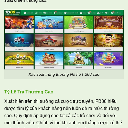
suất chiến thắng cao.
Xác suất trúng thưởng Nổ hũ FB88 cao
Tỷ Lệ Trả Thưởng Cao
Xuất hiện trên thị trường cá cược trực tuyến, FB88 hiểu
được tâm lý của khách hàng nên luôn đề ra mức thưởng
cao. Quy định áp dụng cho tất cả các trò chơi và đối với
mọi thành viên. Chính vì thế khi anh em thắng cược có thể