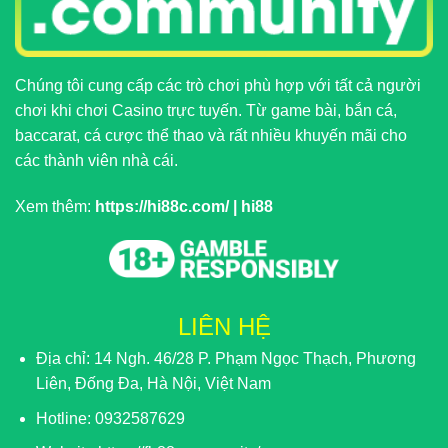
Chúng tôi cung cấp các trò chơi phù hợp với tất cả người
chơi khi chơi Casino trực tuyến. Từ game bài, bắn cá,
baccarat, cá cược thể thao và rất nhiều khuyến mãi cho
các thành viên nhà cái.
Xem thêm:
https://hi88c.com/
|
hi88
LIÊN HỆ
Địa chỉ: 14 Ngh. 46/28 P. Phạm Ngọc Thạch, Phương
Liên, Đống Đa, Hà Nội, Việt Nam
Hotline: 0932587629