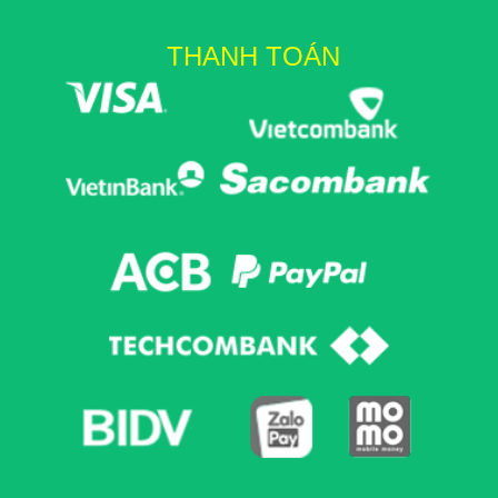
️ THANH TOÁN