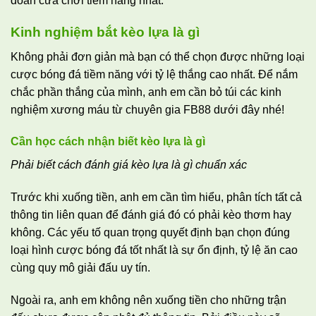
đoán cửa chơi tiềm năng nhất.
Kinh nghiệm bắt kèo lựa là gì
Không phải đơn giản mà bạn có thể chọn được những loại
cược bóng đá tiềm năng với tỷ lệ thắng cao nhất. Để nắm
chắc phần thắng của mình, anh em cần bỏ túi các kinh
nghiệm xương máu từ chuyên gia FB88 dưới đây nhé!
Cần học cách nhận biết kèo lựa là gì
Phải biết cách đánh giá kèo lựa là gì chuẩn xác
Trước khi xuống tiền, anh em cần tìm hiểu, phân tích tất cả
thông tin liên quan để đánh giá đó có phải kèo thơm hay
không. Các yếu tố quan trọng quyết định bạn chọn đúng
loại hình cược bóng đá tốt nhất là sự ổn định, tỷ lệ ăn cao
cùng quy mô giải đấu uy tín.
Ngoài ra, anh em không nên xuống tiền cho những trận