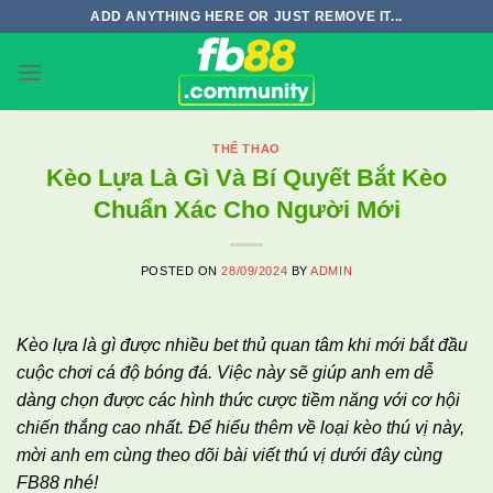
Skip
ADD ANYTHING HERE OR JUST REMOVE IT...
to
content
THỂ THAO
Kèo Lựa Là Gì Và Bí Quyết Bắt Kèo
Chuẩn Xác Cho Người Mới
POSTED ON
28/09/2024
BY
ADMIN
Kèo lựa là gì được nhiều bet thủ quan tâm khi mới bắt đầu
cuộc chơi cá độ bóng đá. Việc này sẽ giúp anh em dễ
dàng chọn được các hình thức cược tiềm năng với cơ hội
chiến thắng cao nhất. Để hiểu thêm về loại kèo thú vị này,
mời anh em cùng theo dõi bài viết thú vị dưới đây cùng
FB88 nhé!