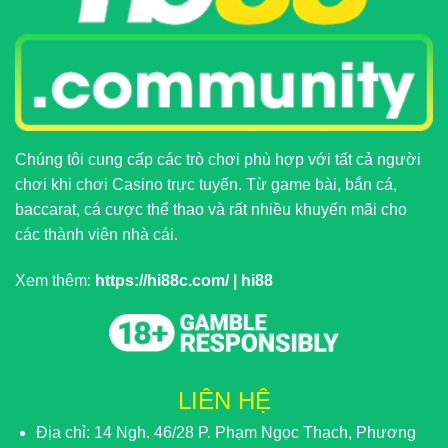
Chúng tôi cung cấp các trò chơi phù hợp với tất cả người
chơi khi chơi Casino trực tuyến. Từ game bài, bắn cá,
baccarat, cá cược thể thao và rất nhiều khuyến mãi cho
các thành viên nhà cái.
Xem thêm:
https://hi88c.com/
|
hi88
LIÊN HỆ
Địa chỉ: 14 Ngh. 46/28 P. Phạm Ngọc Thạch, Phương