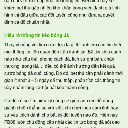
đấu chưa được cập nhật đủ thông tin. Bởi điều này sẽ
khiến bet thủ gặp nhiều khó khăn trong việc đánh giá tình
hình thi đấu giữa các đội tuyển cũng như đưa ra quyết
định cá độ chuẩn nhất.
Hiểu rõ thông tin kèo bóng đá
Thay vì nóng vội tìm cược lựa là gì thì anh em cần tìm hiểu
mọi thông tin liên quan đến trận tranh tài. Bất kỳ khía cạnh
nào như cầu thủ, phong cách đá, lịch sử ghi bàn, chấn
thương, trọng tài,… đều có thể ảnh hưởng đến kết quả
cược bóng đá cuối cùng. Do đó, bet thủ cần phải dành thời
gian ít nhất 3 – 5 ngày để thu thập, phân tích các thông tin
này nhằm tăng cơ hội bắt kèo thành công.
Cá độ có sự tìm hiểu kỹ càng sẽ giúp anh em dễ dàng
giành chiến thắng so với việc chi chơi theo cảm tính hay
sự yêu thích dành cho bất kỳ đội tuyển nào đó. Hiện nay,
FB88 luôn chủ động cập nhật các tin tức bóng đá sốt dẻo