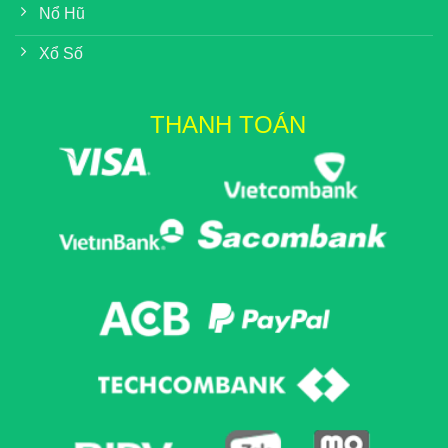
Nổ Hũ
Xổ Số
️ THANH TOÁN