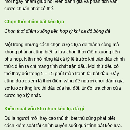
mỗi ngày nhằm giúp hội viên đánh giá và phân tích ván
cược chuẩn nhất có thể.
Chọn thời điểm bắt kèo lựa
Chọn thời điểm xuống tiền hợp lý khi cá độ bóng đá
Một trong những cách chọn cược lựa dễ thành công mà
không phải ai cũng biết là lựa chọn thời điểm xuống tiền
phù hợp. Nên nhớ rằng tất cả tỷ lệ trước khi trận đấu chính
thức diễn ra chỉ mang tính chất trận đấu. Mọi thứ đều có
thể thay đổi trong 5 – 15 phút màn tranh tài bắt đầu. Đây
cũng được xem là thời điểm vàng để người chơi đánh giá
sơ lược năng lực thi đấu của hai đội, từ đó lựa chọn cửa
cược hợp lý nhất.
Kiểm soát vốn khi chọn kèo lựa là gì
Dù là người mới hay cao thủ thì bet thủ cũng phải biết
cách kiểm soát tài chính xuyên suốt quá trình bắt kèo lựa.