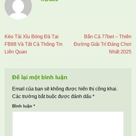
Kèo Tài Xỉu Bóng Đá Tại
Bắn Cá 77bet – Thiên
FB88 Và Tất Cả Thông Tin
Đường Giải Trí Đáng Chơi
Liên Quan
Nhất 2025
Để lại một bình luận
Email của bạn sẽ không được hiển thị công khai.
Các trường bắt buộc được đánh dấu
*
Bình luận
*