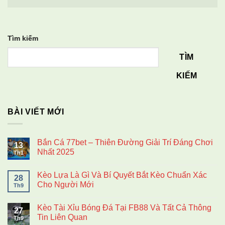
Tìm kiếm
TÌM
KIẾM
BÀI VIẾT MỚI
Bắn Cá 77bet – Thiên Đường Giải Trí Đáng Chơi
13
Nhất 2025
Th1
Kèo Lựa Là Gì Và Bí Quyết Bắt Kèo Chuẩn Xác
28
Cho Người Mới
Th9
Kèo Tài Xỉu Bóng Đá Tại FB88 Và Tất Cả Thông
27
Tin Liên Quan
Th9