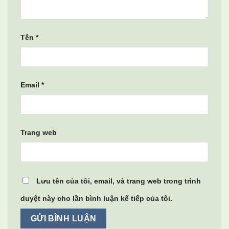
Tên
*
Email
*
Trang web
Lưu tên của tôi, email, và trang web trong trình
duyệt này cho lần bình luận kế tiếp của tôi.